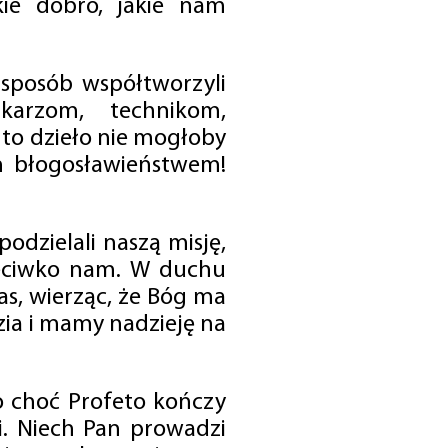
ie dobro, jakie nam
 sposób współtworzyli
karzom, technikom,
to dzieło nie mogłoby
im błogosławieństwem!
odzielali naszą misję,
rzeciwko nam. W duchu
as, wierząc, że Bóg ma
zia i mamy nadzieję na
o choć Profeto kończy
i. Niech Pan prowadzi