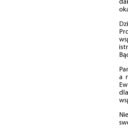
da
oka
Dz
Pr
ws
is
Bąd
Pa
a 
Ew
dl
wsp
Ni
sw