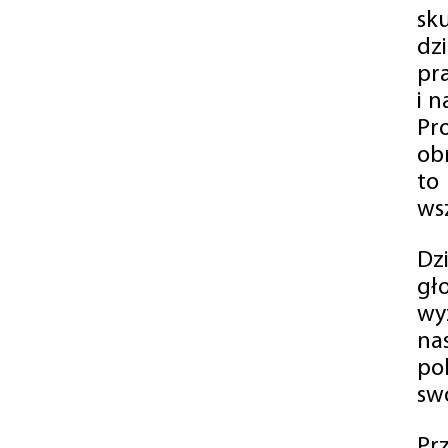
sk
dz
pr
i 
Pr
ob
to
wsz
Dz
gł
wy
na
po
swó
Pr