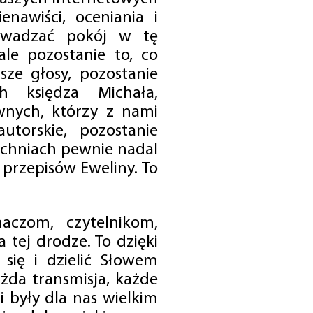
enawiści, oceniania i
rowadzać pokój w tę
 ale pozostanie to, co
sze głosy, pozostanie
h księdza Michała,
nych, którzy z nami
utorskie, pozostanie
chniach pewnie nadal
przepisów Eweliny. To
czom, czytelnikom,
 tej drodze. To dzięki
się i dzielić Słowem
da transmisja, każde
 były dla nas wielkim