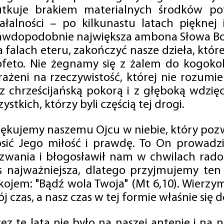
utkuje brakiem materialnych środków po
iałalności – po kilkunastu latach pięknej
awdopodobnie największa ambona Słowa Boż
na falach eteru, zakończyć nasze dzieła, kt
ofeto. Nie żegnamy się z żalem do kogokol
rażeni na rzeczywistość, której nie rozumi
 z chrześcijańską pokorą i z głęboką wdzię
ystkich, którzy byli częścią tej drogi.
iękujemy naszemu Ojcu w niebie, który pozw
osić Jego miłość i prawdę. To On prowadzi
zwania i błogosławił nam w chwilach radośc
s najważniejsza, dlatego przyjmujemy ten
kojem: "Bądź wola Twoja" (Mt 6,10). Wierzy
j czas, a nasz czas w tej formie właśnie się d
zez te lata nie było na naszej antenie i na