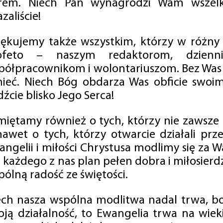
rem. Niech Pan wynagrodzi Wam wszelk
zaliście!
iękujemy także wszystkim, którzy w różny
ofeto – naszym redaktorom, dzienni
półpracownikom i wolontariuszom. Bez Was 
tnieć. Niech Bóg obdarza Was obficie swo
źcie blisko Jego Serca!
miętamy również o tych, którzy nie zawsze p
nawet o tych, którzy otwarcie działali p
angelii i miłości Chrystusa modlimy się za W
a każdego z nas plan pełen dobra i miłosierd
ólną radość ze świętości.
ech nasza wspólna modlitwa nadal trwa, b
oją działalność, to Ewangelia trwa na wiek