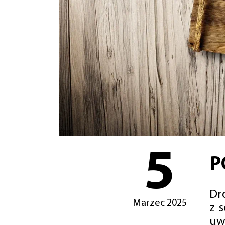
5
P
Dro
Marzec 2025
z 
uw