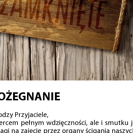
OŻEGNANIE
dzy Przyjaciele,
sercem pełnym wdzięczności, ale i smutku 
agi na zajęcie przez organy ścigania naszy