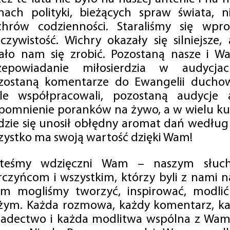
mach polityki, bieżących spraw świata, ni
chrów codzienności. Staraliśmy się wp
eczywistość. Wichry okazały się silniejsze,
ało nam się zrobić. Pozostaną nasze i Wa
zepowiadanie miłosierdzia w audycjac
zostaną komentarze do Ewangelii duchow
ale współpracowali, pozostaną audycje a
pomnienie poranków na żywo, a w wielu ku
dzie się unosił obłędny aromat dań według 
zystko ma swoją wartość dzięki Wam!
steśmy wdzięczni Wam – naszym słucha
rczyńcom i wszystkim, którzy byli z nami na
m mogliśmy tworzyć, inspirować, modlić 
żym. Każda rozmowa, każdy komentarz, każ
iadectwo i każda modlitwa wspólna z Wami