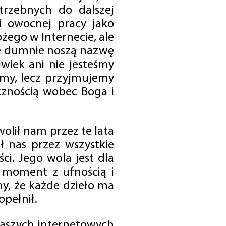
trzebnych do dalszej
 i owocnej pracy jako
ego w Internecie, ale
óre dumnie noszą nazwę
wiek ani nie jesteśmy
emy, lecz przyjmujemy
cznością wobec Boga i
olił nam przez te lata
ł nas przez wszystkie
i. Jego wola jest dla
 moment z ufnością i
my, że każde dzieło ma
opełnił.
 naszych internetowych