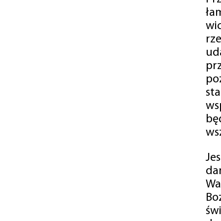
ła
wi
rz
ud
pr
po
st
ws
bę
ws
Je
da
Wa
Bo
św