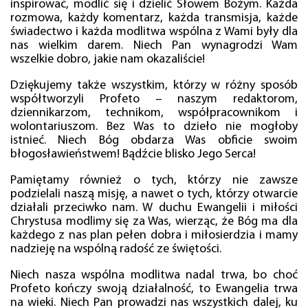
inspirować, modlić się i dzielić Słowem Bożym. Każda
rozmowa, każdy komentarz, każda transmisja, każde
świadectwo i każda modlitwa wspólna z Wami były dla
nas wielkim darem. Niech Pan wynagrodzi Wam
wszelkie dobro, jakie nam okazaliście!
Dziękujemy także wszystkim, którzy w różny sposób
współtworzyli Profeto – naszym redaktorom,
dziennikarzom, technikom, współpracownikom i
wolontariuszom. Bez Was to dzieło nie mogłoby
istnieć. Niech Bóg obdarza Was obficie swoim
błogosławieństwem! Bądźcie blisko Jego Serca!
Pamiętamy również o tych, którzy nie zawsze
podzielali naszą misję, a nawet o tych, którzy otwarcie
działali przeciwko nam. W duchu Ewangelii i miłości
Chrystusa modlimy się za Was, wierząc, że Bóg ma dla
każdego z nas plan pełen dobra i miłosierdzia i mamy
nadzieję na wspólną radość ze świętości.
Niech nasza wspólna modlitwa nadal trwa, bo choć
Profeto kończy swoją działalność, to Ewangelia trwa
na wieki. Niech Pan prowadzi nas wszystkich dalej, ku