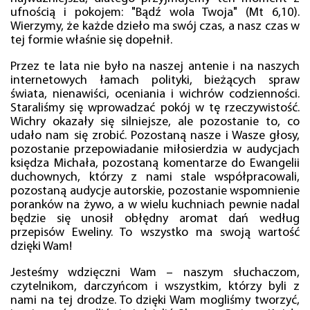
ufnością i pokojem: "Bądź wola Twoja" (Mt 6,10).
Wierzymy, że każde dzieło ma swój czas, a nasz czas w
tej formie właśnie się dopełnił.
Przez te lata nie było na naszej antenie i na naszych
internetowych łamach polityki, bieżących spraw
świata, nienawiści, oceniania i wichrów codzienności.
Staraliśmy się wprowadzać pokój w tę rzeczywistość.
Wichry okazały się silniejsze, ale pozostanie to, co
udało nam się zrobić. Pozostaną nasze i Wasze głosy,
pozostanie przepowiadanie miłosierdzia w audycjach
księdza Michała, pozostaną komentarze do Ewangelii
duchownych, którzy z nami stale współpracowali,
pozostaną audycje autorskie, pozostanie wspomnienie
poranków na żywo, a w wielu kuchniach pewnie nadal
będzie się unosił obłędny aromat dań według
przepisów Eweliny. To wszystko ma swoją wartość
dzięki Wam!
Jesteśmy wdzięczni Wam – naszym słuchaczom,
czytelnikom, darczyńcom i wszystkim, którzy byli z
nami na tej drodze. To dzięki Wam mogliśmy tworzyć,