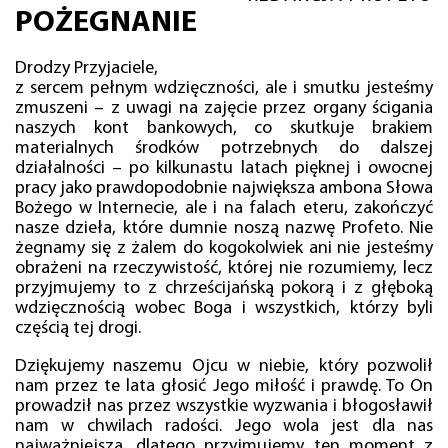
POŻEGNANIE
Drodzy Przyjaciele,
z sercem pełnym wdzięczności, ale i smutku jesteśmy
zmuszeni – z uwagi na zajęcie przez organy ścigania
naszych kont bankowych, co skutkuje brakiem
materialnych środków potrzebnych do dalszej
działalności – po kilkunastu latach pięknej i owocnej
pracy jako prawdopodobnie największa ambona Słowa
Bożego w Internecie, ale i na falach eteru, zakończyć
nasze dzieła, które dumnie noszą nazwę Profeto. Nie
żegnamy się z żalem do kogokolwiek ani nie jesteśmy
obrażeni na rzeczywistość, której nie rozumiemy, lecz
przyjmujemy to z chrześcijańską pokorą i z głęboką
wdzięcznością wobec Boga i wszystkich, którzy byli
częścią tej drogi.
Dziękujemy naszemu Ojcu w niebie, który pozwolił
nam przez te lata głosić Jego miłość i prawdę. To On
prowadził nas przez wszystkie wyzwania i błogosławił
nam w chwilach radości. Jego wola jest dla nas
najważniejsza, dlatego przyjmujemy ten moment z