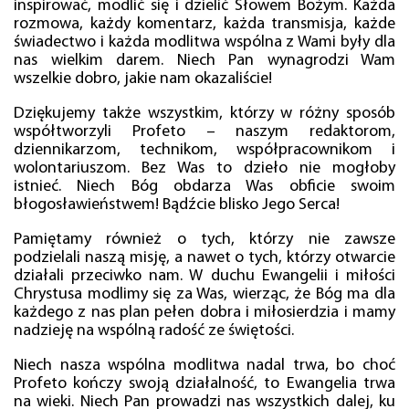
inspirować, modlić się i dzielić Słowem Bożym. Każda
rozmowa, każdy komentarz, każda transmisja, każde
świadectwo i każda modlitwa wspólna z Wami były dla
nas wielkim darem. Niech Pan wynagrodzi Wam
wszelkie dobro, jakie nam okazaliście!
Dziękujemy także wszystkim, którzy w różny sposób
współtworzyli Profeto – naszym redaktorom,
dziennikarzom, technikom, współpracownikom i
wolontariuszom. Bez Was to dzieło nie mogłoby
istnieć. Niech Bóg obdarza Was obficie swoim
błogosławieństwem! Bądźcie blisko Jego Serca!
Pamiętamy również o tych, którzy nie zawsze
podzielali naszą misję, a nawet o tych, którzy otwarcie
działali przeciwko nam. W duchu Ewangelii i miłości
Chrystusa modlimy się za Was, wierząc, że Bóg ma dla
każdego z nas plan pełen dobra i miłosierdzia i mamy
nadzieję na wspólną radość ze świętości.
Niech nasza wspólna modlitwa nadal trwa, bo choć
Profeto kończy swoją działalność, to Ewangelia trwa
na wieki. Niech Pan prowadzi nas wszystkich dalej, ku