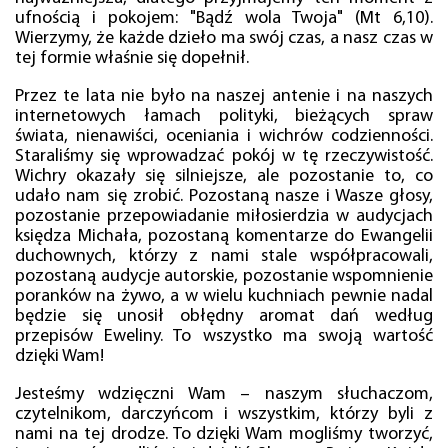
ufnością i pokojem: "Bądź wola Twoja" (Mt 6,10).
Wierzymy, że każde dzieło ma swój czas, a nasz czas w
tej formie właśnie się dopełnił.
Przez te lata nie było na naszej antenie i na naszych
internetowych łamach polityki, bieżących spraw
świata, nienawiści, oceniania i wichrów codzienności.
Staraliśmy się wprowadzać pokój w tę rzeczywistość.
Wichry okazały się silniejsze, ale pozostanie to, co
udało nam się zrobić. Pozostaną nasze i Wasze głosy,
pozostanie przepowiadanie miłosierdzia w audycjach
księdza Michała, pozostaną komentarze do Ewangelii
duchownych, którzy z nami stale współpracowali,
pozostaną audycje autorskie, pozostanie wspomnienie
poranków na żywo, a w wielu kuchniach pewnie nadal
będzie się unosił obłędny aromat dań według
przepisów Eweliny. To wszystko ma swoją wartość
dzięki Wam!
Jesteśmy wdzięczni Wam – naszym słuchaczom,
czytelnikom, darczyńcom i wszystkim, którzy byli z
nami na tej drodze. To dzięki Wam mogliśmy tworzyć,