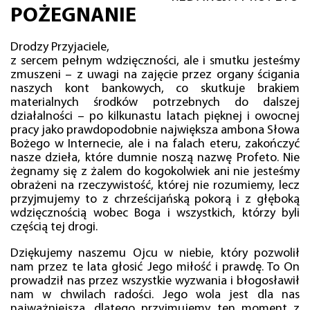
POŻEGNANIE
Drodzy Przyjaciele,
z sercem pełnym wdzięczności, ale i smutku jesteśmy
zmuszeni – z uwagi na zajęcie przez organy ścigania
naszych kont bankowych, co skutkuje brakiem
materialnych środków potrzebnych do dalszej
działalności – po kilkunastu latach pięknej i owocnej
pracy jako prawdopodobnie największa ambona Słowa
Bożego w Internecie, ale i na falach eteru, zakończyć
nasze dzieła, które dumnie noszą nazwę Profeto. Nie
żegnamy się z żalem do kogokolwiek ani nie jesteśmy
obrażeni na rzeczywistość, której nie rozumiemy, lecz
przyjmujemy to z chrześcijańską pokorą i z głęboką
wdzięcznością wobec Boga i wszystkich, którzy byli
częścią tej drogi.
Dziękujemy naszemu Ojcu w niebie, który pozwolił
nam przez te lata głosić Jego miłość i prawdę. To On
prowadził nas przez wszystkie wyzwania i błogosławił
nam w chwilach radości. Jego wola jest dla nas
najważniejsza, dlatego przyjmujemy ten moment z