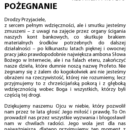
POŻEGNANIE
Drodzy Przyjaciele,
z sercem pełnym wdzięczności, ale i smutku jesteśmy
zmuszeni – z uwagi na zajęcie przez organy ścigania
naszych kont bankowych, co skutkuje brakiem
materialnych środków potrzebnych do dalszej
działalności – po kilkunastu latach pięknej i owocnej
pracy jako prawdopodobnie największa ambona Słowa
Bożego w Internecie, ale i na falach eteru, zakończyć
nasze dzieła, które dumnie noszą nazwę Profeto. Nie
żegnamy się z żalem do kogokolwiek ani nie jesteśmy
obrażeni na rzeczywistość, której nie rozumiemy, lecz
przyjmujemy to z chrześcijańską pokorą i z głęboką
wdzięcznością wobec Boga i wszystkich, którzy byli
częścią tej drogi.
Dziękujemy naszemu Ojcu w niebie, który pozwolił
nam przez te lata głosić Jego miłość i prawdę. To On
prowadził nas przez wszystkie wyzwania i błogosławił
nam w chwilach radości. Jego wola jest dla nas
najważniejsza, dlatego przyjmujemy ten moment z