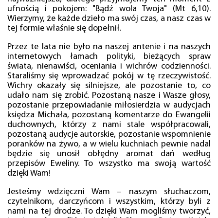
ufnością i pokojem: "Bądź wola Twoja" (Mt 6,10).
Wierzymy, że każde dzieło ma swój czas, a nasz czas w
tej formie właśnie się dopełnił.
Przez te lata nie było na naszej antenie i na naszych
internetowych łamach polityki, bieżących spraw
świata, nienawiści, oceniania i wichrów codzienności.
Staraliśmy się wprowadzać pokój w tę rzeczywistość.
Wichry okazały się silniejsze, ale pozostanie to, co
udało nam się zrobić. Pozostaną nasze i Wasze głosy,
pozostanie przepowiadanie miłosierdzia w audycjach
księdza Michała, pozostaną komentarze do Ewangelii
duchownych, którzy z nami stale współpracowali,
pozostaną audycje autorskie, pozostanie wspomnienie
poranków na żywo, a w wielu kuchniach pewnie nadal
będzie się unosił obłędny aromat dań według
przepisów Eweliny. To wszystko ma swoją wartość
dzięki Wam!
Jesteśmy wdzięczni Wam – naszym słuchaczom,
czytelnikom, darczyńcom i wszystkim, którzy byli z
nami na tej drodze. To dzięki Wam mogliśmy tworzyć,