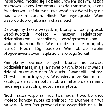
inspirować, modlić się i dzielić Słowem Bożym. Każda
rozmowa, każdy komentarz, każda transmisja, każde
świadectwo i każda modlitwa wspólna z Wami były dla
nas wielkim darem. Niech Pan wynagrodzi Wam
wszelkie dobro, jakie nam okazaliście!
Dziękujemy także wszystkim, którzy w różny sposób
współtworzyli Profeto – naszym redaktorom,
dziennikarzom, technikom, współpracownikom i
wolontariuszom. Bez Was to dzieło nie mogłoby
istnieć. Niech Bóg obdarza Was obficie swoim
błogosławieństwem! Bądźcie blisko Jego Serca!
Pamiętamy również o tych, którzy nie zawsze
podzielali naszą misję, a nawet o tych, którzy otwarcie
działali przeciwko nam. W duchu Ewangelii i miłości
Chrystusa modlimy się za Was, wierząc, że Bóg ma dla
każdego z nas plan pełen dobra i miłosierdzia i mamy
nadzieję na wspólną radość ze świętości.
Niech nasza wspólna modlitwa nadal trwa, bo choć
Profeto kończy swoją działalność, to Ewangelia trwa
na wieki. Niech Pan prowadzi nas wszystkich dalej, ku