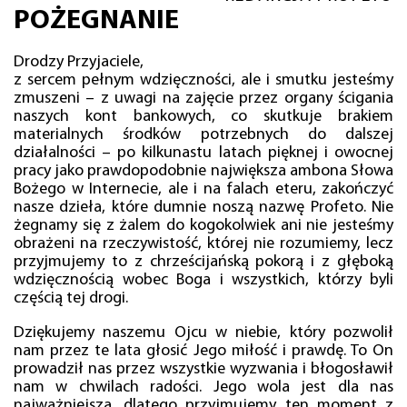
POŻEGNANIE
Drodzy Przyjaciele,
z sercem pełnym wdzięczności, ale i smutku jesteśmy
zmuszeni – z uwagi na zajęcie przez organy ścigania
naszych kont bankowych, co skutkuje brakiem
materialnych środków potrzebnych do dalszej
działalności – po kilkunastu latach pięknej i owocnej
pracy jako prawdopodobnie największa ambona Słowa
Bożego w Internecie, ale i na falach eteru, zakończyć
nasze dzieła, które dumnie noszą nazwę Profeto. Nie
żegnamy się z żalem do kogokolwiek ani nie jesteśmy
obrażeni na rzeczywistość, której nie rozumiemy, lecz
przyjmujemy to z chrześcijańską pokorą i z głęboką
wdzięcznością wobec Boga i wszystkich, którzy byli
częścią tej drogi.
Dziękujemy naszemu Ojcu w niebie, który pozwolił
nam przez te lata głosić Jego miłość i prawdę. To On
prowadził nas przez wszystkie wyzwania i błogosławił
nam w chwilach radości. Jego wola jest dla nas
najważniejsza, dlatego przyjmujemy ten moment z