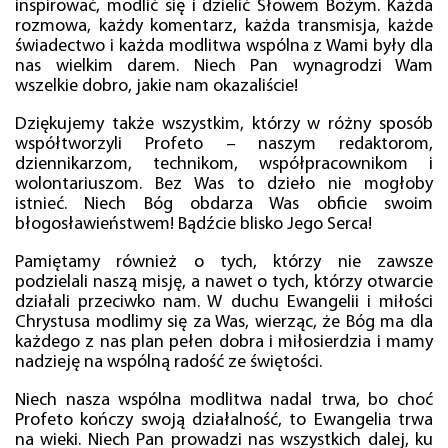
inspirować, modlić się i dzielić Słowem Bożym. Każda
rozmowa, każdy komentarz, każda transmisja, każde
świadectwo i każda modlitwa wspólna z Wami były dla
nas wielkim darem. Niech Pan wynagrodzi Wam
wszelkie dobro, jakie nam okazaliście!
Dziękujemy także wszystkim, którzy w różny sposób
współtworzyli Profeto – naszym redaktorom,
dziennikarzom, technikom, współpracownikom i
wolontariuszom. Bez Was to dzieło nie mogłoby
istnieć. Niech Bóg obdarza Was obficie swoim
błogosławieństwem! Bądźcie blisko Jego Serca!
Pamiętamy również o tych, którzy nie zawsze
podzielali naszą misję, a nawet o tych, którzy otwarcie
działali przeciwko nam. W duchu Ewangelii i miłości
Chrystusa modlimy się za Was, wierząc, że Bóg ma dla
każdego z nas plan pełen dobra i miłosierdzia i mamy
nadzieję na wspólną radość ze świętości.
Niech nasza wspólna modlitwa nadal trwa, bo choć
Profeto kończy swoją działalność, to Ewangelia trwa
na wieki. Niech Pan prowadzi nas wszystkich dalej, ku