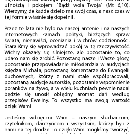
ufnością i pokojem: "Bądź wola Twoja" (Mt 6,10).
Wierzymy, że każde dzieło ma swój czas, a nasz czas w
tej formie właśnie się dopełnił.
Przez te lata nie było na naszej antenie i na naszych
internetowych łamach polityki, bieżących spraw
świata, nienawiści, oceniania i wichrów codzienności.
Staraliśmy się wprowadzać pokój w tę rzeczywistość.
Wichry okazały się silniejsze, ale pozostanie to, co
udało nam się zrobić. Pozostaną nasze i Wasze głosy,
pozostanie przepowiadanie miłosierdzia w audycjach
księdza Michała, pozostaną komentarze do Ewangelii
duchownych, którzy z nami stale współpracowali,
pozostaną audycje autorskie, pozostanie wspomnienie
poranków na żywo, a w wielu kuchniach pewnie nadal
będzie się unosił obłędny aromat dań według
przepisów Eweliny. To wszystko ma swoją wartość
dzięki Wam!
Jesteśmy wdzięczni Wam – naszym słuchaczom,
czytelnikom, darczyńcom i wszystkim, którzy byli z
nami na tej drodze. To dzięki Wam mogliśmy tworzyć,