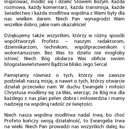
inspirować, modlić się i dzielić Słowem Bożym. Każda
rozmowa, każdy komentarz, każda transmisja, każde
świadectwo i każda modlitwa wspólna z Wami były dla
nas wielkim darem. Niech Pan wynagrodzi Wam
wszelkie dobro, jakie nam okazaliście!
Dziękujemy także wszystkim, którzy w różny sposób
współtworzyli Profeto – naszym redaktorom,
dziennikarzom, technikom, współpracownikom i
wolontariuszom. Bez Was to dzieło nie mogłoby
istnieć. Niech Bóg obdarza Was obficie swoim
błogosławieństwem! Bądźcie blisko Jego Serca!
Pamiętamy również o tych, którzy nie zawsze
podzielali naszą misję, a nawet o tych, którzy otwarcie
działali przeciwko nam. W duchu Ewangelii i miłości
Chrystusa modlimy się za Was, wierząc, że Bóg ma dla
każdego z nas plan pełen dobra i miłosierdzia i mamy
nadzieję na wspólną radość ze świętości.
Niech nasza wspólna modlitwa nadal trwa, bo choć
Profeto kończy swoją działalność, to Ewangelia trwa
na wieki. Niech Pan prowadzi nas wszystkich dalej, ku