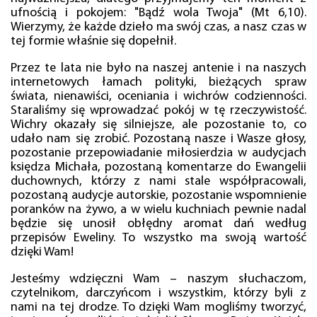
ufnością i pokojem: "Bądź wola Twoja" (Mt 6,10).
Wierzymy, że każde dzieło ma swój czas, a nasz czas w
tej formie właśnie się dopełnił.
Przez te lata nie było na naszej antenie i na naszych
internetowych łamach polityki, bieżących spraw
świata, nienawiści, oceniania i wichrów codzienności.
Staraliśmy się wprowadzać pokój w tę rzeczywistość.
Wichry okazały się silniejsze, ale pozostanie to, co
udało nam się zrobić. Pozostaną nasze i Wasze głosy,
pozostanie przepowiadanie miłosierdzia w audycjach
księdza Michała, pozostaną komentarze do Ewangelii
duchownych, którzy z nami stale współpracowali,
pozostaną audycje autorskie, pozostanie wspomnienie
poranków na żywo, a w wielu kuchniach pewnie nadal
będzie się unosił obłędny aromat dań według
przepisów Eweliny. To wszystko ma swoją wartość
dzięki Wam!
Jesteśmy wdzięczni Wam – naszym słuchaczom,
czytelnikom, darczyńcom i wszystkim, którzy byli z
nami na tej drodze. To dzięki Wam mogliśmy tworzyć,