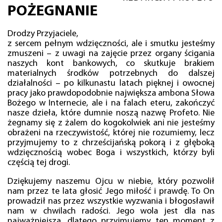
POŻEGNANIE
Drodzy Przyjaciele,
z sercem pełnym wdzięczności, ale i smutku jesteśmy
zmuszeni – z uwagi na zajęcie przez organy ścigania
naszych kont bankowych, co skutkuje brakiem
materialnych środków potrzebnych do dalszej
działalności – po kilkunastu latach pięknej i owocnej
pracy jako prawdopodobnie największa ambona Słowa
Bożego w Internecie, ale i na falach eteru, zakończyć
nasze dzieła, które dumnie noszą nazwę Profeto. Nie
żegnamy się z żalem do kogokolwiek ani nie jesteśmy
obrażeni na rzeczywistość, której nie rozumiemy, lecz
przyjmujemy to z chrześcijańską pokorą i z głęboką
wdzięcznością wobec Boga i wszystkich, którzy byli
częścią tej drogi.
Dziękujemy naszemu Ojcu w niebie, który pozwolił
nam przez te lata głosić Jego miłość i prawdę. To On
prowadził nas przez wszystkie wyzwania i błogosławił
nam w chwilach radości. Jego wola jest dla nas
najważniejsza, dlatego przyjmujemy ten moment z