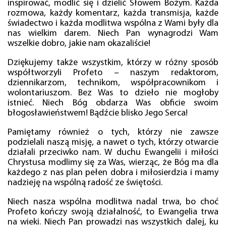
inspirować, modlić się i dzielić Słowem Bożym. Każda
rozmowa, każdy komentarz, każda transmisja, każde
świadectwo i każda modlitwa wspólna z Wami były dla
nas wielkim darem. Niech Pan wynagrodzi Wam
wszelkie dobro, jakie nam okazaliście!
Dziękujemy także wszystkim, którzy w różny sposób
współtworzyli Profeto – naszym redaktorom,
dziennikarzom, technikom, współpracownikom i
wolontariuszom. Bez Was to dzieło nie mogłoby
istnieć. Niech Bóg obdarza Was obficie swoim
błogosławieństwem! Bądźcie blisko Jego Serca!
Pamiętamy również o tych, którzy nie zawsze
podzielali naszą misję, a nawet o tych, którzy otwarcie
działali przeciwko nam. W duchu Ewangelii i miłości
Chrystusa modlimy się za Was, wierząc, że Bóg ma dla
każdego z nas plan pełen dobra i miłosierdzia i mamy
nadzieję na wspólną radość ze świętości.
Niech nasza wspólna modlitwa nadal trwa, bo choć
Profeto kończy swoją działalność, to Ewangelia trwa
na wieki. Niech Pan prowadzi nas wszystkich dalej, ku