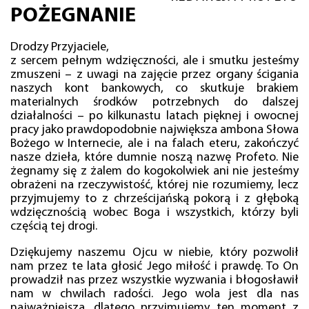
POŻEGNANIE
Drodzy Przyjaciele,
z sercem pełnym wdzięczności, ale i smutku jesteśmy
zmuszeni – z uwagi na zajęcie przez organy ścigania
naszych kont bankowych, co skutkuje brakiem
materialnych środków potrzebnych do dalszej
działalności – po kilkunastu latach pięknej i owocnej
pracy jako prawdopodobnie największa ambona Słowa
Bożego w Internecie, ale i na falach eteru, zakończyć
nasze dzieła, które dumnie noszą nazwę Profeto. Nie
żegnamy się z żalem do kogokolwiek ani nie jesteśmy
obrażeni na rzeczywistość, której nie rozumiemy, lecz
przyjmujemy to z chrześcijańską pokorą i z głęboką
wdzięcznością wobec Boga i wszystkich, którzy byli
częścią tej drogi.
Dziękujemy naszemu Ojcu w niebie, który pozwolił
nam przez te lata głosić Jego miłość i prawdę. To On
prowadził nas przez wszystkie wyzwania i błogosławił
nam w chwilach radości. Jego wola jest dla nas
najważniejsza, dlatego przyjmujemy ten moment z