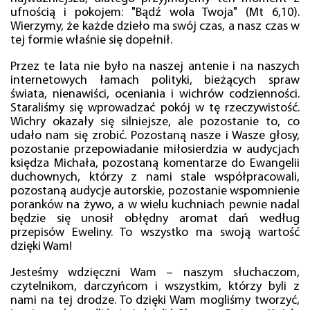
ufnością i pokojem: "Bądź wola Twoja" (Mt 6,10).
Wierzymy, że każde dzieło ma swój czas, a nasz czas w
tej formie właśnie się dopełnił.
Przez te lata nie było na naszej antenie i na naszych
internetowych łamach polityki, bieżących spraw
świata, nienawiści, oceniania i wichrów codzienności.
Staraliśmy się wprowadzać pokój w tę rzeczywistość.
Wichry okazały się silniejsze, ale pozostanie to, co
udało nam się zrobić. Pozostaną nasze i Wasze głosy,
pozostanie przepowiadanie miłosierdzia w audycjach
księdza Michała, pozostaną komentarze do Ewangelii
duchownych, którzy z nami stale współpracowali,
pozostaną audycje autorskie, pozostanie wspomnienie
poranków na żywo, a w wielu kuchniach pewnie nadal
będzie się unosił obłędny aromat dań według
przepisów Eweliny. To wszystko ma swoją wartość
dzięki Wam!
Jesteśmy wdzięczni Wam – naszym słuchaczom,
czytelnikom, darczyńcom i wszystkim, którzy byli z
nami na tej drodze. To dzięki Wam mogliśmy tworzyć,