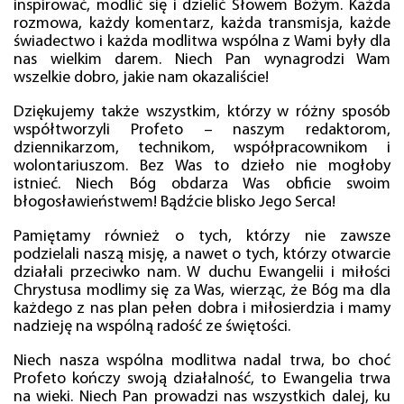
inspirować, modlić się i dzielić Słowem Bożym. Każda
rozmowa, każdy komentarz, każda transmisja, każde
świadectwo i każda modlitwa wspólna z Wami były dla
nas wielkim darem. Niech Pan wynagrodzi Wam
wszelkie dobro, jakie nam okazaliście!
Dziękujemy także wszystkim, którzy w różny sposób
współtworzyli Profeto – naszym redaktorom,
dziennikarzom, technikom, współpracownikom i
wolontariuszom. Bez Was to dzieło nie mogłoby
istnieć. Niech Bóg obdarza Was obficie swoim
błogosławieństwem! Bądźcie blisko Jego Serca!
Pamiętamy również o tych, którzy nie zawsze
podzielali naszą misję, a nawet o tych, którzy otwarcie
działali przeciwko nam. W duchu Ewangelii i miłości
Chrystusa modlimy się za Was, wierząc, że Bóg ma dla
każdego z nas plan pełen dobra i miłosierdzia i mamy
nadzieję na wspólną radość ze świętości.
Niech nasza wspólna modlitwa nadal trwa, bo choć
Profeto kończy swoją działalność, to Ewangelia trwa
na wieki. Niech Pan prowadzi nas wszystkich dalej, ku