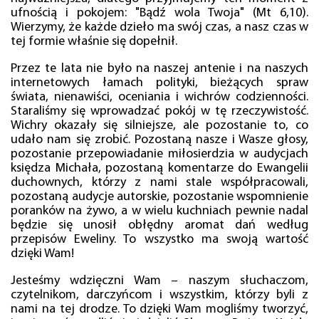
ufnością i pokojem: "Bądź wola Twoja" (Mt 6,10).
Wierzymy, że każde dzieło ma swój czas, a nasz czas w
tej formie właśnie się dopełnił.
Przez te lata nie było na naszej antenie i na naszych
internetowych łamach polityki, bieżących spraw
świata, nienawiści, oceniania i wichrów codzienności.
Staraliśmy się wprowadzać pokój w tę rzeczywistość.
Wichry okazały się silniejsze, ale pozostanie to, co
udało nam się zrobić. Pozostaną nasze i Wasze głosy,
pozostanie przepowiadanie miłosierdzia w audycjach
księdza Michała, pozostaną komentarze do Ewangelii
duchownych, którzy z nami stale współpracowali,
pozostaną audycje autorskie, pozostanie wspomnienie
poranków na żywo, a w wielu kuchniach pewnie nadal
będzie się unosił obłędny aromat dań według
przepisów Eweliny. To wszystko ma swoją wartość
dzięki Wam!
Jesteśmy wdzięczni Wam – naszym słuchaczom,
czytelnikom, darczyńcom i wszystkim, którzy byli z
nami na tej drodze. To dzięki Wam mogliśmy tworzyć,