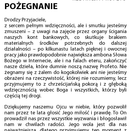
POŻEGNANIE
Drodzy Przyjaciele,
z sercem pełnym wdzięczności, ale i smutku jesteśmy
zmuszeni – z uwagi na zajęcie przez organy ścigania
naszych kont bankowych, co skutkuje brakiem
materialnych środków potrzebnych do dalszej
działalności – po kilkunastu latach pięknej i owocnej
pracy jako prawdopodobnie największa ambona Słowa
Bożego w Internecie, ale i na falach eteru, zakończyć
nasze dzieła, które dumnie noszą nazwę Profeto. Nie
żegnamy się z żalem do kogokolwiek ani nie jesteśmy
obrażeni na rzeczywistość, której nie rozumiemy, lecz
przyjmujemy to z chrześcijańską pokorą i z głęboką
wdzięcznością wobec Boga i wszystkich, którzy byli
częścią tej drogi.
Dziękujemy naszemu Ojcu w niebie, który pozwolił
nam przez te lata głosić Jego miłość i prawdę. To On
prowadził nas przez wszystkie wyzwania i błogosławił
nam w chwilach radości. Jego wola jest dla nas
najważniejsza, dlatego przyjmujemy ten moment z