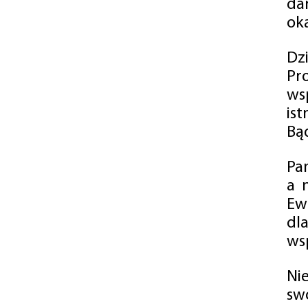
da
oka
Dz
Pr
ws
is
Bąd
Pa
a 
Ew
dl
wsp
Ni
sw