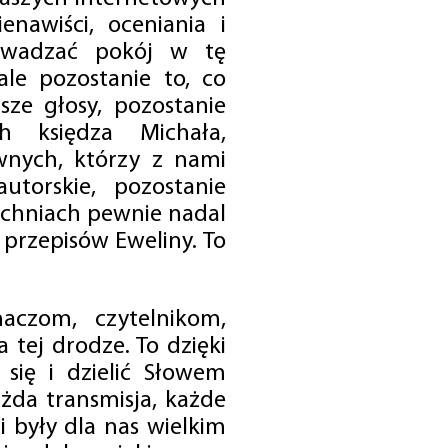
enawiści, oceniania i
rowadzać pokój w tę
 ale pozostanie to, co
sze głosy, pozostanie
h księdza Michała,
nych, którzy z nami
utorskie, pozostanie
chniach pewnie nadal
przepisów Eweliny. To
czom, czytelnikom,
 tej drodze. To dzięki
się i dzielić Słowem
da transmisja, każde
 były dla nas wielkim