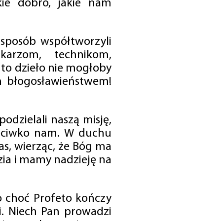
ie dobro, jakie nam
 sposób współtworzyli
karzom, technikom,
to dzieło nie mogłoby
im błogosławieństwem!
odzielali naszą misję,
rzeciwko nam. W duchu
as, wierząc, że Bóg ma
zia i mamy nadzieję na
o choć Profeto kończy
i. Niech Pan prowadzi