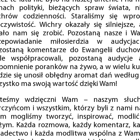
mach polityki, bieżących spraw świata, ni
chrów codzienności. Staraliśmy się wp
eczywistość. Wichry okazały się silniejsze,
ało nam się zrobić. Pozostaną nasze i Wa
zepowiadanie miłosierdzia w audycjac
zostaną komentarze do Ewangelii duchow
ale współpracowali, pozostaną audycje a
pomnienie poranków na żywo, a w wielu ku
dzie się unosił obłędny aromat dań według 
zystko ma swoją wartość dzięki Wam!
steśmy wdzięczni Wam – naszym słucha
rczyńcom i wszystkim, którzy byli z nami na
m mogliśmy tworzyć, inspirować, modlić 
żym. Każda rozmowa, każdy komentarz, każ
iadectwo i każda modlitwa wspólna z Wami