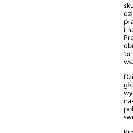
sk
dz
pr
i 
Pr
ob
to
wsz
Dz
gł
wy
na
po
swó
Pr