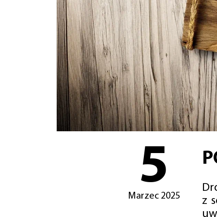
5
P
Dro
Marzec 2025
z 
uw