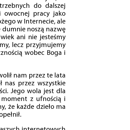
trzebnych do dalszej
 i owocnej pracy jako
ego w Internecie, ale
óre dumnie noszą nazwę
wiek ani nie jesteśmy
emy, lecz przyjmujemy
cznością wobec Boga i
olił nam przez te lata
ł nas przez wszystkie
i. Jego wola jest dla
 moment z ufnością i
my, że każde dzieło ma
opełnił.
 naszych internetowych