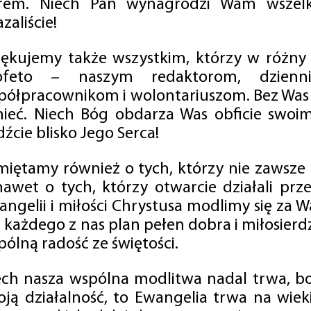
rem. Niech Pan wynagrodzi Wam wszelk
zaliście!
iękujemy także wszystkim, którzy w różny
ofeto – naszym redaktorom, dzienni
półpracownikom i wolontariuszom. Bez Was 
tnieć. Niech Bóg obdarza Was obficie swo
źcie blisko Jego Serca!
miętamy również o tych, którzy nie zawsze p
nawet o tych, którzy otwarcie działali p
angelii i miłości Chrystusa modlimy się za W
a każdego z nas plan pełen dobra i miłosierd
ólną radość ze świętości.
ech nasza wspólna modlitwa nadal trwa, b
oją działalność, to Ewangelia trwa na wiek