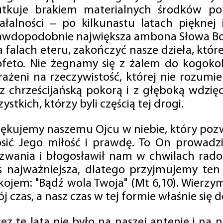
utkuje brakiem materialnych środków po
iałalności – po kilkunastu latach pięknej
awdopodobnie największa ambona Słowa Boż
na falach eteru, zakończyć nasze dzieła, kt
ofeto. Nie żegnamy się z żalem do kogokol
rażeni na rzeczywistość, której nie rozumi
 z chrześcijańską pokorą i z głęboką wdzię
ystkich, którzy byli częścią tej drogi.
iękujemy naszemu Ojcu w niebie, który pozw
osić Jego miłość i prawdę. To On prowadzi
zwania i błogosławił nam w chwilach radośc
s najważniejsza, dlatego przyjmujemy ten
kojem: "Bądź wola Twoja" (Mt 6,10). Wierzy
j czas, a nasz czas w tej formie właśnie się d
zez te lata nie było na naszej antenie i na