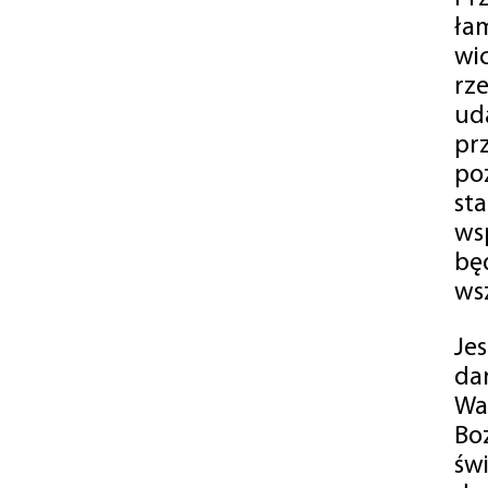
ła
wi
rz
ud
pr
po
st
ws
bę
ws
Je
da
Wa
Bo
św