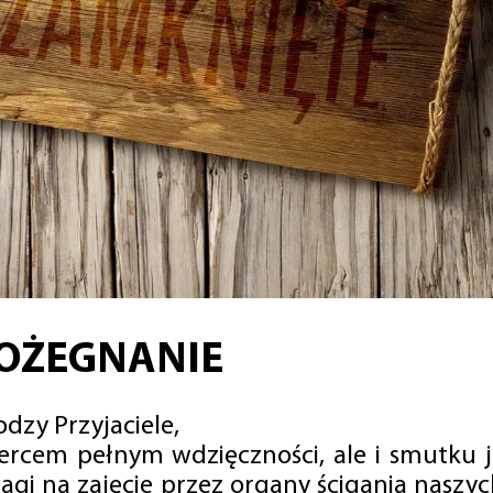
OŻEGNANIE
dzy Przyjaciele,
sercem pełnym wdzięczności, ale i smutku 
agi na zajęcie przez organy ścigania naszy