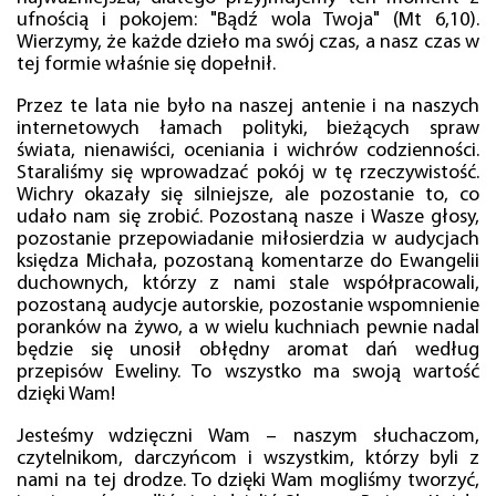
ufnością i pokojem: "Bądź wola Twoja" (Mt 6,10).
Wierzymy, że każde dzieło ma swój czas, a nasz czas w
tej formie właśnie się dopełnił.
Przez te lata nie było na naszej antenie i na naszych
internetowych łamach polityki, bieżących spraw
świata, nienawiści, oceniania i wichrów codzienności.
Staraliśmy się wprowadzać pokój w tę rzeczywistość.
Wichry okazały się silniejsze, ale pozostanie to, co
udało nam się zrobić. Pozostaną nasze i Wasze głosy,
pozostanie przepowiadanie miłosierdzia w audycjach
księdza Michała, pozostaną komentarze do Ewangelii
duchownych, którzy z nami stale współpracowali,
pozostaną audycje autorskie, pozostanie wspomnienie
poranków na żywo, a w wielu kuchniach pewnie nadal
będzie się unosił obłędny aromat dań według
przepisów Eweliny. To wszystko ma swoją wartość
dzięki Wam!
Jesteśmy wdzięczni Wam – naszym słuchaczom,
czytelnikom, darczyńcom i wszystkim, którzy byli z
nami na tej drodze. To dzięki Wam mogliśmy tworzyć,