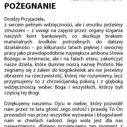
POŻEGNANIE
Drodzy Przyjaciele,
z sercem pełnym wdzięczności, ale i smutku jesteśmy
zmuszeni – z uwagi na zajęcie przez organy ścigania
naszych kont bankowych, co skutkuje brakiem
materialnych środków potrzebnych do dalszej
działalności – po kilkunastu latach pięknej i owocnej
pracy jako prawdopodobnie największa ambona Słowa
Bożego w Internecie, ale i na falach eteru, zakończyć
nasze dzieła, które dumnie noszą nazwę Profeto. Nie
żegnamy się z żalem do kogokolwiek ani nie jesteśmy
obrażeni na rzeczywistość, której nie rozumiemy, lecz
przyjmujemy to z chrześcijańską pokorą i z głęboką
wdzięcznością wobec Boga i wszystkich, którzy byli
częścią tej drogi.
Dziękujemy naszemu Ojcu w niebie, który pozwolił
nam przez te lata głosić Jego miłość i prawdę. To On
prowadził nas przez wszystkie wyzwania i błogosławił
nam w chwilach radości. Jego wola jest dla nas
najważniejsza, dlatego przyjmujemy ten moment z