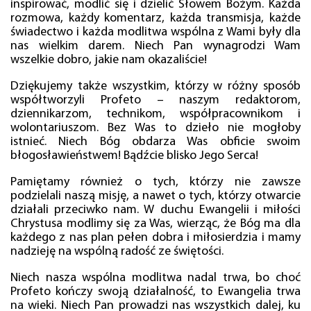
inspirować, modlić się i dzielić Słowem Bożym. Każda
rozmowa, każdy komentarz, każda transmisja, każde
świadectwo i każda modlitwa wspólna z Wami były dla
nas wielkim darem. Niech Pan wynagrodzi Wam
wszelkie dobro, jakie nam okazaliście!
Dziękujemy także wszystkim, którzy w różny sposób
współtworzyli Profeto – naszym redaktorom,
dziennikarzom, technikom, współpracownikom i
wolontariuszom. Bez Was to dzieło nie mogłoby
istnieć. Niech Bóg obdarza Was obficie swoim
błogosławieństwem! Bądźcie blisko Jego Serca!
Pamiętamy również o tych, którzy nie zawsze
podzielali naszą misję, a nawet o tych, którzy otwarcie
działali przeciwko nam. W duchu Ewangelii i miłości
Chrystusa modlimy się za Was, wierząc, że Bóg ma dla
każdego z nas plan pełen dobra i miłosierdzia i mamy
nadzieję na wspólną radość ze świętości.
Niech nasza wspólna modlitwa nadal trwa, bo choć
Profeto kończy swoją działalność, to Ewangelia trwa
na wieki. Niech Pan prowadzi nas wszystkich dalej, ku