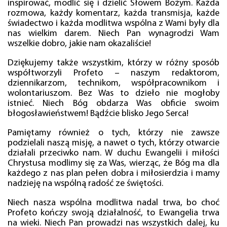
inspirować, modlić się i dzielić Słowem Bożym. Każda
rozmowa, każdy komentarz, każda transmisja, każde
świadectwo i każda modlitwa wspólna z Wami były dla
nas wielkim darem. Niech Pan wynagrodzi Wam
wszelkie dobro, jakie nam okazaliście!
Dziękujemy także wszystkim, którzy w różny sposób
współtworzyli Profeto – naszym redaktorom,
dziennikarzom, technikom, współpracownikom i
wolontariuszom. Bez Was to dzieło nie mogłoby
istnieć. Niech Bóg obdarza Was obficie swoim
błogosławieństwem! Bądźcie blisko Jego Serca!
Pamiętamy również o tych, którzy nie zawsze
podzielali naszą misję, a nawet o tych, którzy otwarcie
działali przeciwko nam. W duchu Ewangelii i miłości
Chrystusa modlimy się za Was, wierząc, że Bóg ma dla
każdego z nas plan pełen dobra i miłosierdzia i mamy
nadzieję na wspólną radość ze świętości.
Niech nasza wspólna modlitwa nadal trwa, bo choć
Profeto kończy swoją działalność, to Ewangelia trwa
na wieki. Niech Pan prowadzi nas wszystkich dalej, ku