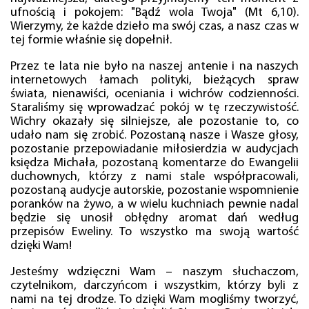
ufnością i pokojem: "Bądź wola Twoja" (Mt 6,10).
Wierzymy, że każde dzieło ma swój czas, a nasz czas w
tej formie właśnie się dopełnił.
Przez te lata nie było na naszej antenie i na naszych
internetowych łamach polityki, bieżących spraw
świata, nienawiści, oceniania i wichrów codzienności.
Staraliśmy się wprowadzać pokój w tę rzeczywistość.
Wichry okazały się silniejsze, ale pozostanie to, co
udało nam się zrobić. Pozostaną nasze i Wasze głosy,
pozostanie przepowiadanie miłosierdzia w audycjach
księdza Michała, pozostaną komentarze do Ewangelii
duchownych, którzy z nami stale współpracowali,
pozostaną audycje autorskie, pozostanie wspomnienie
poranków na żywo, a w wielu kuchniach pewnie nadal
będzie się unosił obłędny aromat dań według
przepisów Eweliny. To wszystko ma swoją wartość
dzięki Wam!
Jesteśmy wdzięczni Wam – naszym słuchaczom,
czytelnikom, darczyńcom i wszystkim, którzy byli z
nami na tej drodze. To dzięki Wam mogliśmy tworzyć,