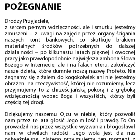
POŻEGNANIE
Drodzy Przyjaciele,
z sercem pełnym wdzięczności, ale i smutku jesteśmy
zmuszeni – z uwagi na zajęcie przez organy ścigania
naszych kont bankowych, co skutkuje brakiem
materialnych środków potrzebnych do dalszej
działalności – po kilkunastu latach pięknej i owocnej
pracy jako prawdopodobnie największa ambona Słowa
Bożego w Internecie, ale i na falach eteru, zakończyć
nasze dzieła, które dumnie noszą nazwę Profeto. Nie
żegnamy się z żalem do kogokolwiek ani nie jesteśmy
obrażeni na rzeczywistość, której nie rozumiemy, lecz
przyjmujemy to z chrześcijańską pokorą i z głęboką
wdzięcznością wobec Boga i wszystkich, którzy byli
częścią tej drogi.
Dziękujemy naszemu Ojcu w niebie, który pozwolił
nam przez te lata głosić Jego miłość i prawdę. To On
prowadził nas przez wszystkie wyzwania i błogosławił
nam w chwilach radości. Jego wola jest dla nas
najważniejsza, dlatego przyjmujemy ten moment z