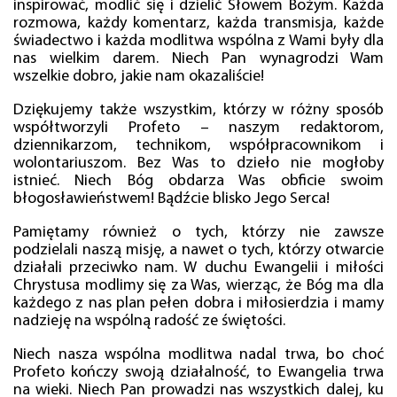
inspirować, modlić się i dzielić Słowem Bożym. Każda
rozmowa, każdy komentarz, każda transmisja, każde
świadectwo i każda modlitwa wspólna z Wami były dla
nas wielkim darem. Niech Pan wynagrodzi Wam
wszelkie dobro, jakie nam okazaliście!
Dziękujemy także wszystkim, którzy w różny sposób
współtworzyli Profeto – naszym redaktorom,
dziennikarzom, technikom, współpracownikom i
wolontariuszom. Bez Was to dzieło nie mogłoby
istnieć. Niech Bóg obdarza Was obficie swoim
błogosławieństwem! Bądźcie blisko Jego Serca!
Pamiętamy również o tych, którzy nie zawsze
podzielali naszą misję, a nawet o tych, którzy otwarcie
działali przeciwko nam. W duchu Ewangelii i miłości
Chrystusa modlimy się za Was, wierząc, że Bóg ma dla
każdego z nas plan pełen dobra i miłosierdzia i mamy
nadzieję na wspólną radość ze świętości.
Niech nasza wspólna modlitwa nadal trwa, bo choć
Profeto kończy swoją działalność, to Ewangelia trwa
na wieki. Niech Pan prowadzi nas wszystkich dalej, ku