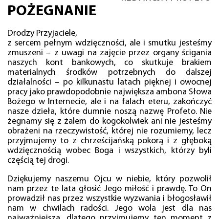
POŻEGNANIE
Drodzy Przyjaciele,
z sercem pełnym wdzięczności, ale i smutku jesteśmy
zmuszeni – z uwagi na zajęcie przez organy ścigania
naszych kont bankowych, co skutkuje brakiem
materialnych środków potrzebnych do dalszej
działalności – po kilkunastu latach pięknej i owocnej
pracy jako prawdopodobnie największa ambona Słowa
Bożego w Internecie, ale i na falach eteru, zakończyć
nasze dzieła, które dumnie noszą nazwę Profeto. Nie
żegnamy się z żalem do kogokolwiek ani nie jesteśmy
obrażeni na rzeczywistość, której nie rozumiemy, lecz
przyjmujemy to z chrześcijańską pokorą i z głęboką
wdzięcznością wobec Boga i wszystkich, którzy byli
częścią tej drogi.
Dziękujemy naszemu Ojcu w niebie, który pozwolił
nam przez te lata głosić Jego miłość i prawdę. To On
prowadził nas przez wszystkie wyzwania i błogosławił
nam w chwilach radości. Jego wola jest dla nas
najważniejsza, dlatego przyjmujemy ten moment z