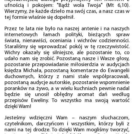
ufnością i pokojem: "Bądź wola Twoja" (Mt 6,10).
Wierzymy, że każde dzieło ma swój czas, a nasz czas w
tej formie właśnie się dopełnił.
Przez te lata nie było na naszej antenie i na naszych
internetowych łamach polityki, bieżących spraw
świata, nienawiści, oceniania i wichrów codzienności.
Staraliśmy się wprowadzać pokój w tę rzeczywistość.
Wichry okazały się silniejsze, ale pozostanie to, co
udało nam się zrobić. Pozostaną nasze i Wasze głosy,
pozostanie przepowiadanie miłosierdzia w audycjach
księdza Michała, pozostaną komentarze do Ewangelii
duchownych, którzy z nami stale współpracowali,
pozostaną audycje autorskie, pozostanie wspomnienie
poranków na żywo, a w wielu kuchniach pewnie nadal
będzie się unosił obłędny aromat dań według
przepisów Eweliny. To wszystko ma swoją wartość
dzięki Wam!
Jesteśmy wdzięczni Wam – naszym słuchaczom,
czytelnikom, darczyńcom i wszystkim, którzy byli z
nami na tej drodze. To dzięki Wam mogliśmy tworzyć,