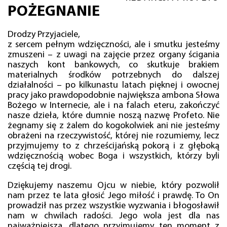
POŻEGNANIE
Drodzy Przyjaciele,
z sercem pełnym wdzięczności, ale i smutku jesteśmy
zmuszeni – z uwagi na zajęcie przez organy ścigania
naszych kont bankowych, co skutkuje brakiem
materialnych środków potrzebnych do dalszej
działalności – po kilkunastu latach pięknej i owocnej
pracy jako prawdopodobnie największa ambona Słowa
Bożego w Internecie, ale i na falach eteru, zakończyć
nasze dzieła, które dumnie noszą nazwę Profeto. Nie
żegnamy się z żalem do kogokolwiek ani nie jesteśmy
obrażeni na rzeczywistość, której nie rozumiemy, lecz
przyjmujemy to z chrześcijańską pokorą i z głęboką
wdzięcznością wobec Boga i wszystkich, którzy byli
częścią tej drogi.
Dziękujemy naszemu Ojcu w niebie, który pozwolił
nam przez te lata głosić Jego miłość i prawdę. To On
prowadził nas przez wszystkie wyzwania i błogosławił
nam w chwilach radości. Jego wola jest dla nas
najważniejsza, dlatego przyjmujemy ten moment z