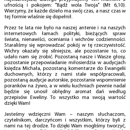
ufnością i pokojem: "Bądź wola Twoja" (Mt 6,10).
Wierzymy, że każde dzieło ma swój czas, a nasz czas w
tej formie właśnie się dopełnił.
Przez te lata nie było na naszej antenie i na naszych
internetowych łamach polityki, bieżących spraw
świata, nienawiści, oceniania i wichrów codzienności.
Staraliśmy się wprowadzać pokój w tę rzeczywistość.
Wichry okazały się silniejsze, ale pozostanie to, co
udało nam się zrobić. Pozostaną nasze i Wasze głosy,
pozostanie przepowiadanie miłosierdzia w audycjach
księdza Michała, pozostaną komentarze do Ewangelii
duchownych, którzy z nami stale współpracowali,
pozostaną audycje autorskie, pozostanie wspomnienie
poranków na żywo, a w wielu kuchniach pewnie nadal
będzie się unosił obłędny aromat dań według
przepisów Eweliny. To wszystko ma swoją wartość
dzięki Wam!
Jesteśmy wdzięczni Wam – naszym słuchaczom,
czytelnikom, darczyńcom i wszystkim, którzy byli z
nami na tej drodze. To dzięki Wam mogliśmy tworzyć,