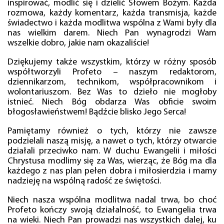
inspirować, modlić się i dzielić Słowem Bożym. Każda
rozmowa, każdy komentarz, każda transmisja, każde
świadectwo i każda modlitwa wspólna z Wami były dla
nas wielkim darem. Niech Pan wynagrodzi Wam
wszelkie dobro, jakie nam okazaliście!
Dziękujemy także wszystkim, którzy w różny sposób
współtworzyli Profeto – naszym redaktorom,
dziennikarzom, technikom, współpracownikom i
wolontariuszom. Bez Was to dzieło nie mogłoby
istnieć. Niech Bóg obdarza Was obficie swoim
błogosławieństwem! Bądźcie blisko Jego Serca!
Pamiętamy również o tych, którzy nie zawsze
podzielali naszą misję, a nawet o tych, którzy otwarcie
działali przeciwko nam. W duchu Ewangelii i miłości
Chrystusa modlimy się za Was, wierząc, że Bóg ma dla
każdego z nas plan pełen dobra i miłosierdzia i mamy
nadzieję na wspólną radość ze świętości.
Niech nasza wspólna modlitwa nadal trwa, bo choć
Profeto kończy swoją działalność, to Ewangelia trwa
na wieki. Niech Pan prowadzi nas wszystkich dalej, ku