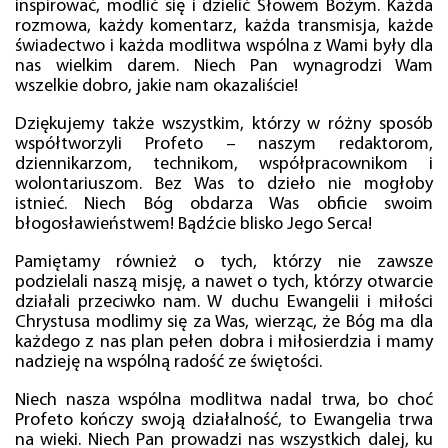
inspirować, modlić się i dzielić Słowem Bożym. Każda
rozmowa, każdy komentarz, każda transmisja, każde
świadectwo i każda modlitwa wspólna z Wami były dla
nas wielkim darem. Niech Pan wynagrodzi Wam
wszelkie dobro, jakie nam okazaliście!
Dziękujemy także wszystkim, którzy w różny sposób
współtworzyli Profeto – naszym redaktorom,
dziennikarzom, technikom, współpracownikom i
wolontariuszom. Bez Was to dzieło nie mogłoby
istnieć. Niech Bóg obdarza Was obficie swoim
błogosławieństwem! Bądźcie blisko Jego Serca!
Pamiętamy również o tych, którzy nie zawsze
podzielali naszą misję, a nawet o tych, którzy otwarcie
działali przeciwko nam. W duchu Ewangelii i miłości
Chrystusa modlimy się za Was, wierząc, że Bóg ma dla
każdego z nas plan pełen dobra i miłosierdzia i mamy
nadzieję na wspólną radość ze świętości.
Niech nasza wspólna modlitwa nadal trwa, bo choć
Profeto kończy swoją działalność, to Ewangelia trwa
na wieki. Niech Pan prowadzi nas wszystkich dalej, ku