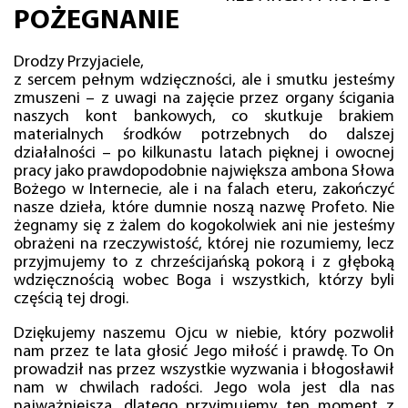
POŻEGNANIE
Drodzy Przyjaciele,
z sercem pełnym wdzięczności, ale i smutku jesteśmy
zmuszeni – z uwagi na zajęcie przez organy ścigania
naszych kont bankowych, co skutkuje brakiem
materialnych środków potrzebnych do dalszej
działalności – po kilkunastu latach pięknej i owocnej
pracy jako prawdopodobnie największa ambona Słowa
Bożego w Internecie, ale i na falach eteru, zakończyć
nasze dzieła, które dumnie noszą nazwę Profeto. Nie
żegnamy się z żalem do kogokolwiek ani nie jesteśmy
obrażeni na rzeczywistość, której nie rozumiemy, lecz
przyjmujemy to z chrześcijańską pokorą i z głęboką
wdzięcznością wobec Boga i wszystkich, którzy byli
częścią tej drogi.
Dziękujemy naszemu Ojcu w niebie, który pozwolił
nam przez te lata głosić Jego miłość i prawdę. To On
prowadził nas przez wszystkie wyzwania i błogosławił
nam w chwilach radości. Jego wola jest dla nas
najważniejsza, dlatego przyjmujemy ten moment z