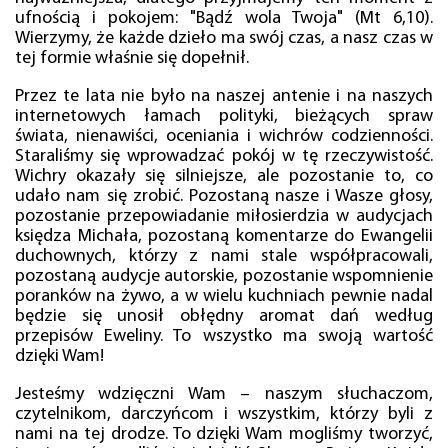
ufnością i pokojem: "Bądź wola Twoja" (Mt 6,10).
Wierzymy, że każde dzieło ma swój czas, a nasz czas w
tej formie właśnie się dopełnił.
Przez te lata nie było na naszej antenie i na naszych
internetowych łamach polityki, bieżących spraw
świata, nienawiści, oceniania i wichrów codzienności.
Staraliśmy się wprowadzać pokój w tę rzeczywistość.
Wichry okazały się silniejsze, ale pozostanie to, co
udało nam się zrobić. Pozostaną nasze i Wasze głosy,
pozostanie przepowiadanie miłosierdzia w audycjach
księdza Michała, pozostaną komentarze do Ewangelii
duchownych, którzy z nami stale współpracowali,
pozostaną audycje autorskie, pozostanie wspomnienie
poranków na żywo, a w wielu kuchniach pewnie nadal
będzie się unosił obłędny aromat dań według
przepisów Eweliny. To wszystko ma swoją wartość
dzięki Wam!
Jesteśmy wdzięczni Wam – naszym słuchaczom,
czytelnikom, darczyńcom i wszystkim, którzy byli z
nami na tej drodze. To dzięki Wam mogliśmy tworzyć,