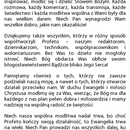
inspirować, modlić się i dzielić Słowem Bożym. Każda
rozmowa, każdy komentarz, każda transmisja, każde
świadectwo i każda modlitwa wspólna z Wami były dla
nas wielkim darem. Niech Pan wynagrodzi Wam
wszelkie dobro, jakie nam okazaliście!
Dziękujemy także wszystkim, którzy w różny sposób
współtworzyli Profeto – naszym redaktorom,
dziennikarzom, technikom, współpracownikom i
wolontariuszom. Bez Was to dzieło nie mogłoby
istnieć. Niech Bóg obdarza Was obficie swoim
błogosławieństwem! Bądźcie blisko Jego Serca!
Pamiętamy również o tych, którzy nie zawsze
podzielali naszą misję, a nawet o tych, którzy otwarcie
działali przeciwko nam. W duchu Ewangelii i miłości
Chrystusa modlimy się za Was, wierząc, że Bóg ma dla
każdego z nas plan pełen dobra i miłosierdzia i mamy
nadzieję na wspólną radość ze świętości.
Niech nasza wspólna modlitwa nadal trwa, bo choć
Profeto kończy swoją działalność, to Ewangelia trwa
na wieki. Niech Pan prowadzi nas wszystkich dalej, ku