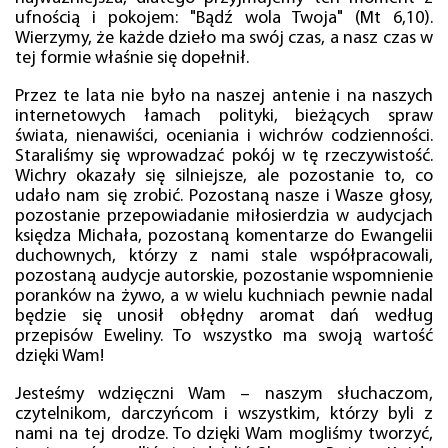
ufnością i pokojem: "Bądź wola Twoja" (Mt 6,10).
Wierzymy, że każde dzieło ma swój czas, a nasz czas w
tej formie właśnie się dopełnił.
Przez te lata nie było na naszej antenie i na naszych
internetowych łamach polityki, bieżących spraw
świata, nienawiści, oceniania i wichrów codzienności.
Staraliśmy się wprowadzać pokój w tę rzeczywistość.
Wichry okazały się silniejsze, ale pozostanie to, co
udało nam się zrobić. Pozostaną nasze i Wasze głosy,
pozostanie przepowiadanie miłosierdzia w audycjach
księdza Michała, pozostaną komentarze do Ewangelii
duchownych, którzy z nami stale współpracowali,
pozostaną audycje autorskie, pozostanie wspomnienie
poranków na żywo, a w wielu kuchniach pewnie nadal
będzie się unosił obłędny aromat dań według
przepisów Eweliny. To wszystko ma swoją wartość
dzięki Wam!
Jesteśmy wdzięczni Wam – naszym słuchaczom,
czytelnikom, darczyńcom i wszystkim, którzy byli z
nami na tej drodze. To dzięki Wam mogliśmy tworzyć,