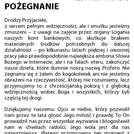
POŻEGNANIE
Drodzy Przyjaciele,
z sercem pełnym wdzięczności, ale i smutku jesteśmy
zmuszeni – z uwagi na zajęcie przez organy ścigania
naszych kont bankowych, co skutkuje brakiem
materialnych środków potrzebnych do dalszej
działalności – po kilkunastu latach pięknej i owocnej
pracy jako prawdopodobnie największa ambona Słowa
Bożego w Internecie, ale i na falach eteru, zakończyć
nasze dzieła, które dumnie noszą nazwę Profeto. Nie
żegnamy się z żalem do kogokolwiek ani nie jesteśmy
obrażeni na rzeczywistość, której nie rozumiemy, lecz
przyjmujemy to z chrześcijańską pokorą i z głęboką
wdzięcznością wobec Boga i wszystkich, którzy byli
częścią tej drogi.
Dziękujemy naszemu Ojcu w niebie, który pozwolił
nam przez te lata głosić Jego miłość i prawdę. To On
prowadził nas przez wszystkie wyzwania i błogosławił
nam w chwilach radości. Jego wola jest dla nas
najważniejsza, dlatego przyjmujemy ten moment z