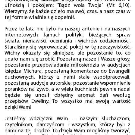
ufnością i pokojem: "Bądź wola Twoja" (Mt 6,10).
Wierzymy, że każde dzieło ma swój czas, a nasz czas w
tej formie właśnie się dopełnił.
Przez te lata nie było na naszej antenie i na naszych
internetowych łamach polityki, bieżących spraw
świata, nienawiści, oceniania i wichrów codzienności.
Staraliśmy się wprowadzać pokój w tę rzeczywistość.
Wichry okazały się silniejsze, ale pozostanie to, co
udało nam się zrobić. Pozostaną nasze i Wasze głosy,
pozostanie przepowiadanie miłosierdzia w audycjach
księdza Michała, pozostaną komentarze do Ewangelii
duchownych, którzy z nami stale współpracowali,
pozostaną audycje autorskie, pozostanie wspomnienie
poranków na żywo, a w wielu kuchniach pewnie nadal
będzie się unosił obłędny aromat dań według
przepisów Eweliny. To wszystko ma swoją wartość
dzięki Wam!
Jesteśmy wdzięczni Wam – naszym słuchaczom,
czytelnikom, darczyńcom i wszystkim, którzy byli z
nami na tej drodze. To dzięki Wam mogliśmy tworzyć,