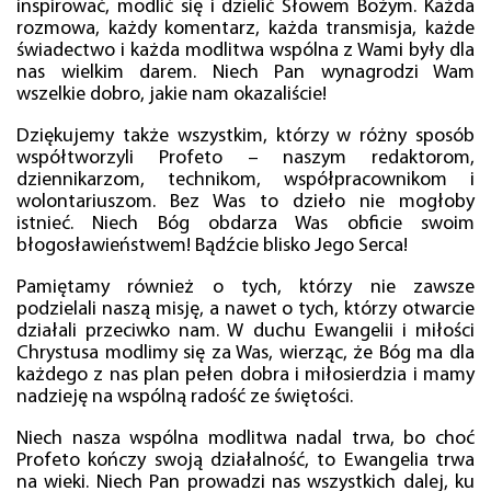
inspirować, modlić się i dzielić Słowem Bożym. Każda
rozmowa, każdy komentarz, każda transmisja, każde
świadectwo i każda modlitwa wspólna z Wami były dla
nas wielkim darem. Niech Pan wynagrodzi Wam
wszelkie dobro, jakie nam okazaliście!
Dziękujemy także wszystkim, którzy w różny sposób
współtworzyli Profeto – naszym redaktorom,
dziennikarzom, technikom, współpracownikom i
wolontariuszom. Bez Was to dzieło nie mogłoby
istnieć. Niech Bóg obdarza Was obficie swoim
błogosławieństwem! Bądźcie blisko Jego Serca!
Pamiętamy również o tych, którzy nie zawsze
podzielali naszą misję, a nawet o tych, którzy otwarcie
działali przeciwko nam. W duchu Ewangelii i miłości
Chrystusa modlimy się za Was, wierząc, że Bóg ma dla
każdego z nas plan pełen dobra i miłosierdzia i mamy
nadzieję na wspólną radość ze świętości.
Niech nasza wspólna modlitwa nadal trwa, bo choć
Profeto kończy swoją działalność, to Ewangelia trwa
na wieki. Niech Pan prowadzi nas wszystkich dalej, ku