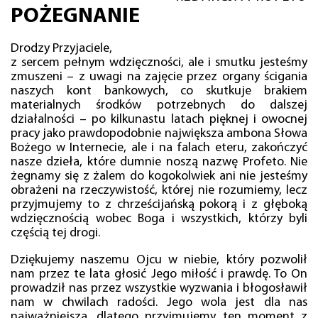
POŻEGNANIE
Drodzy Przyjaciele,
z sercem pełnym wdzięczności, ale i smutku jesteśmy
zmuszeni – z uwagi na zajęcie przez organy ścigania
naszych kont bankowych, co skutkuje brakiem
materialnych środków potrzebnych do dalszej
działalności – po kilkunastu latach pięknej i owocnej
pracy jako prawdopodobnie największa ambona Słowa
Bożego w Internecie, ale i na falach eteru, zakończyć
nasze dzieła, które dumnie noszą nazwę Profeto. Nie
żegnamy się z żalem do kogokolwiek ani nie jesteśmy
obrażeni na rzeczywistość, której nie rozumiemy, lecz
przyjmujemy to z chrześcijańską pokorą i z głęboką
wdzięcznością wobec Boga i wszystkich, którzy byli
częścią tej drogi.
Dziękujemy naszemu Ojcu w niebie, który pozwolił
nam przez te lata głosić Jego miłość i prawdę. To On
prowadził nas przez wszystkie wyzwania i błogosławił
nam w chwilach radości. Jego wola jest dla nas
najważniejsza, dlatego przyjmujemy ten moment z