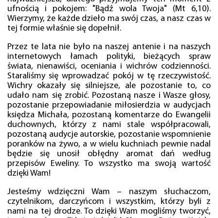
ufnością i pokojem: "Bądź wola Twoja" (Mt 6,10).
Wierzymy, że każde dzieło ma swój czas, a nasz czas w
tej formie właśnie się dopełnił.
Przez te lata nie było na naszej antenie i na naszych
internetowych łamach polityki, bieżących spraw
świata, nienawiści, oceniania i wichrów codzienności.
Staraliśmy się wprowadzać pokój w tę rzeczywistość.
Wichry okazały się silniejsze, ale pozostanie to, co
udało nam się zrobić. Pozostaną nasze i Wasze głosy,
pozostanie przepowiadanie miłosierdzia w audycjach
księdza Michała, pozostaną komentarze do Ewangelii
duchownych, którzy z nami stale współpracowali,
pozostaną audycje autorskie, pozostanie wspomnienie
poranków na żywo, a w wielu kuchniach pewnie nadal
będzie się unosił obłędny aromat dań według
przepisów Eweliny. To wszystko ma swoją wartość
dzięki Wam!
Jesteśmy wdzięczni Wam – naszym słuchaczom,
czytelnikom, darczyńcom i wszystkim, którzy byli z
nami na tej drodze. To dzięki Wam mogliśmy tworzyć,