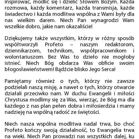
inspirować, modlić się i dzielić Słowem Bożym. Każda
rozmowa, każdy komentarz, każda transmisja, każde
świadectwo i każda modlitwa wspólna z Wami były dla
nas wielkim darem. Niech Pan wynagrodzi Wam
wszelkie dobro, jakie nam okazaliście!
Dziękujemy także wszystkim, którzy w różny sposób
współtworzyli Profeto – naszym redaktorom,
dziennikarzom, technikom, współpracownikom i
wolontariuszom. Bez Was to dzieło nie mogłoby
istnieć. Niech Bóg obdarza Was obficie swoim
błogosławieństwem! Bądźcie blisko Jego Serca!
Pamiętamy również o tych, którzy nie zawsze
podzielali naszą misję, a nawet o tych, którzy otwarcie
działali przeciwko nam. W duchu Ewangelii i miłości
Chrystusa modlimy się za Was, wierząc, że Bóg ma dla
każdego z nas plan pełen dobra i miłosierdzia i mamy
nadzieję na wspólną radość ze świętości.
Niech nasza wspólna modlitwa nadal trwa, bo choć
Profeto kończy swoją działalność, to Ewangelia trwa
na wieki. Niech Pan prowadzi nas wszystkich dalej, ku