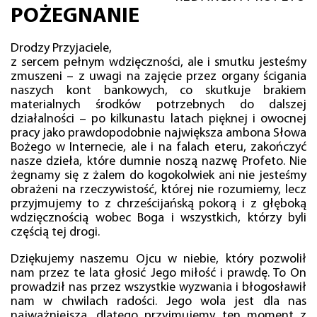
POŻEGNANIE
Drodzy Przyjaciele,
z sercem pełnym wdzięczności, ale i smutku jesteśmy
zmuszeni – z uwagi na zajęcie przez organy ścigania
naszych kont bankowych, co skutkuje brakiem
materialnych środków potrzebnych do dalszej
działalności – po kilkunastu latach pięknej i owocnej
pracy jako prawdopodobnie największa ambona Słowa
Bożego w Internecie, ale i na falach eteru, zakończyć
nasze dzieła, które dumnie noszą nazwę Profeto. Nie
żegnamy się z żalem do kogokolwiek ani nie jesteśmy
obrażeni na rzeczywistość, której nie rozumiemy, lecz
przyjmujemy to z chrześcijańską pokorą i z głęboką
wdzięcznością wobec Boga i wszystkich, którzy byli
częścią tej drogi.
Dziękujemy naszemu Ojcu w niebie, który pozwolił
nam przez te lata głosić Jego miłość i prawdę. To On
prowadził nas przez wszystkie wyzwania i błogosławił
nam w chwilach radości. Jego wola jest dla nas
najważniejsza, dlatego przyjmujemy ten moment z