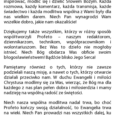
inspirować, modlić się i dzielić Słowem Bożym. Każda
rozmowa, każdy komentarz, każda transmisja, każde
świadectwo i każda modlitwa wspólna z Wami były dla
nas wielkim darem. Niech Pan wynagrodzi Wam
wszelkie dobro, jakie nam okazaliście!
Dziękujemy także wszystkim, którzy w różny sposób
współtworzyli Profeto – naszym redaktorom,
dziennikarzom, technikom, współpracownikom i
wolontariuszom. Bez Was to dzieło nie mogłoby
istnieć. Niech Bóg obdarza Was obficie swoim
błogosławieństwem! Bądźcie blisko Jego Serca!
Pamiętamy również o tych, którzy nie zawsze
podzielali naszą misję, a nawet o tych, którzy otwarcie
działali przeciwko nam. W duchu Ewangelii i miłości
Chrystusa modlimy się za Was, wierząc, że Bóg ma dla
każdego z nas plan pełen dobra i miłosierdzia i mamy
nadzieję na wspólną radość ze świętości.
Niech nasza wspólna modlitwa nadal trwa, bo choć
Profeto kończy swoją działalność, to Ewangelia trwa
na wieki. Niech Pan prowadzi nas wszystkich dalej, ku