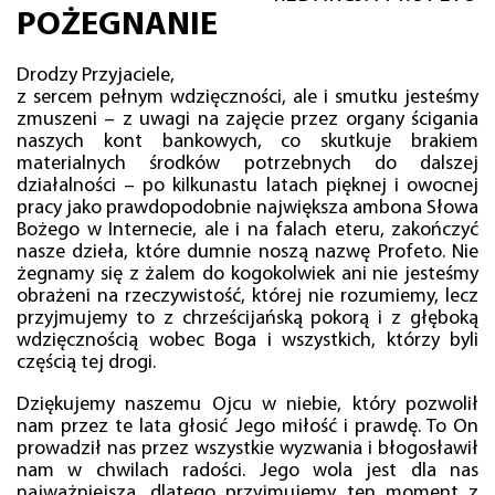
POŻEGNANIE
Drodzy Przyjaciele,
z sercem pełnym wdzięczności, ale i smutku jesteśmy
zmuszeni – z uwagi na zajęcie przez organy ścigania
naszych kont bankowych, co skutkuje brakiem
materialnych środków potrzebnych do dalszej
działalności – po kilkunastu latach pięknej i owocnej
pracy jako prawdopodobnie największa ambona Słowa
Bożego w Internecie, ale i na falach eteru, zakończyć
nasze dzieła, które dumnie noszą nazwę Profeto. Nie
żegnamy się z żalem do kogokolwiek ani nie jesteśmy
obrażeni na rzeczywistość, której nie rozumiemy, lecz
przyjmujemy to z chrześcijańską pokorą i z głęboką
wdzięcznością wobec Boga i wszystkich, którzy byli
częścią tej drogi.
Dziękujemy naszemu Ojcu w niebie, który pozwolił
nam przez te lata głosić Jego miłość i prawdę. To On
prowadził nas przez wszystkie wyzwania i błogosławił
nam w chwilach radości. Jego wola jest dla nas
najważniejsza, dlatego przyjmujemy ten moment z