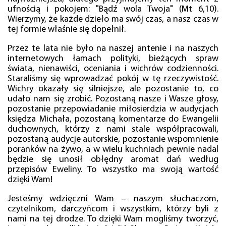
ufnością i pokojem: "Bądź wola Twoja" (Mt 6,10).
Wierzymy, że każde dzieło ma swój czas, a nasz czas w
tej formie właśnie się dopełnił.
Przez te lata nie było na naszej antenie i na naszych
internetowych łamach polityki, bieżących spraw
świata, nienawiści, oceniania i wichrów codzienności.
Staraliśmy się wprowadzać pokój w tę rzeczywistość.
Wichry okazały się silniejsze, ale pozostanie to, co
udało nam się zrobić. Pozostaną nasze i Wasze głosy,
pozostanie przepowiadanie miłosierdzia w audycjach
księdza Michała, pozostaną komentarze do Ewangelii
duchownych, którzy z nami stale współpracowali,
pozostaną audycje autorskie, pozostanie wspomnienie
poranków na żywo, a w wielu kuchniach pewnie nadal
będzie się unosił obłędny aromat dań według
przepisów Eweliny. To wszystko ma swoją wartość
dzięki Wam!
Jesteśmy wdzięczni Wam – naszym słuchaczom,
czytelnikom, darczyńcom i wszystkim, którzy byli z
nami na tej drodze. To dzięki Wam mogliśmy tworzyć,