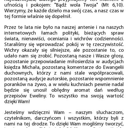
ufnością i pokojem: "Bądź wola Twoja" (Mt 6,10).
Wierzymy, że każde dzieło ma swój czas, a nasz czas w
tej formie właśnie się dopełnił.
Przez te lata nie było na naszej antenie i na naszych
internetowych łamach polityki, bieżących spraw
świata, nienawiści, oceniania i wichrów codzienności.
Staraliśmy się wprowadzać pokój w tę rzeczywistość.
Wichry okazały się silniejsze, ale pozostanie to, co
udało nam się zrobić. Pozostaną nasze i Wasze głosy,
pozostanie przepowiadanie miłosierdzia w audycjach
księdza Michała, pozostaną komentarze do Ewangelii
duchownych, którzy z nami stale współpracowali,
pozostaną audycje autorskie, pozostanie wspomnienie
poranków na żywo, a w wielu kuchniach pewnie nadal
będzie się unosił obłędny aromat dań według
przepisów Eweliny. To wszystko ma swoją wartość
dzięki Wam!
Jesteśmy wdzięczni Wam – naszym słuchaczom,
czytelnikom, darczyńcom i wszystkim, którzy byli z
nami na tej drodze. To dzięki Wam mogliśmy tworzyć,