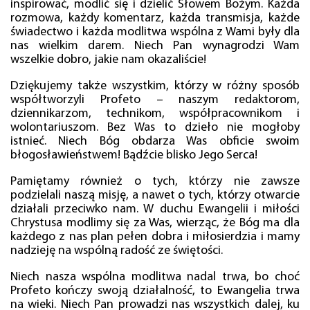
inspirować, modlić się i dzielić Słowem Bożym. Każda
rozmowa, każdy komentarz, każda transmisja, każde
świadectwo i każda modlitwa wspólna z Wami były dla
nas wielkim darem. Niech Pan wynagrodzi Wam
wszelkie dobro, jakie nam okazaliście!
Dziękujemy także wszystkim, którzy w różny sposób
współtworzyli Profeto – naszym redaktorom,
dziennikarzom, technikom, współpracownikom i
wolontariuszom. Bez Was to dzieło nie mogłoby
istnieć. Niech Bóg obdarza Was obficie swoim
błogosławieństwem! Bądźcie blisko Jego Serca!
Pamiętamy również o tych, którzy nie zawsze
podzielali naszą misję, a nawet o tych, którzy otwarcie
działali przeciwko nam. W duchu Ewangelii i miłości
Chrystusa modlimy się za Was, wierząc, że Bóg ma dla
każdego z nas plan pełen dobra i miłosierdzia i mamy
nadzieję na wspólną radość ze świętości.
Niech nasza wspólna modlitwa nadal trwa, bo choć
Profeto kończy swoją działalność, to Ewangelia trwa
na wieki. Niech Pan prowadzi nas wszystkich dalej, ku