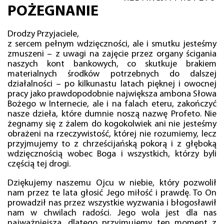
POŻEGNANIE
Drodzy Przyjaciele,
z sercem pełnym wdzięczności, ale i smutku jesteśmy
zmuszeni – z uwagi na zajęcie przez organy ścigania
naszych kont bankowych, co skutkuje brakiem
materialnych środków potrzebnych do dalszej
działalności – po kilkunastu latach pięknej i owocnej
pracy jako prawdopodobnie największa ambona Słowa
Bożego w Internecie, ale i na falach eteru, zakończyć
nasze dzieła, które dumnie noszą nazwę Profeto. Nie
żegnamy się z żalem do kogokolwiek ani nie jesteśmy
obrażeni na rzeczywistość, której nie rozumiemy, lecz
przyjmujemy to z chrześcijańską pokorą i z głęboką
wdzięcznością wobec Boga i wszystkich, którzy byli
częścią tej drogi.
Dziękujemy naszemu Ojcu w niebie, który pozwolił
nam przez te lata głosić Jego miłość i prawdę. To On
prowadził nas przez wszystkie wyzwania i błogosławił
nam w chwilach radości. Jego wola jest dla nas
najważniejsza, dlatego przyjmujemy ten moment z