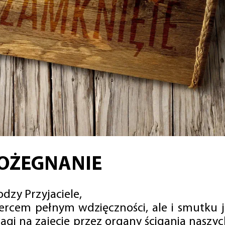
OŻEGNANIE
dzy Przyjaciele,
sercem pełnym wdzięczności, ale i smutku 
agi na zajęcie przez organy ścigania naszy