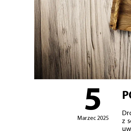
5
P
Dro
Marzec 2025
z 
uw