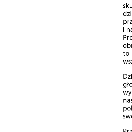
sk
dz
pr
i 
Pr
ob
to
wsz
Dz
gł
wy
na
po
swó
Pr