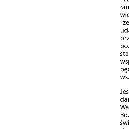
ła
wi
rz
ud
pr
po
st
ws
bę
ws
Je
da
Wa
Bo
św