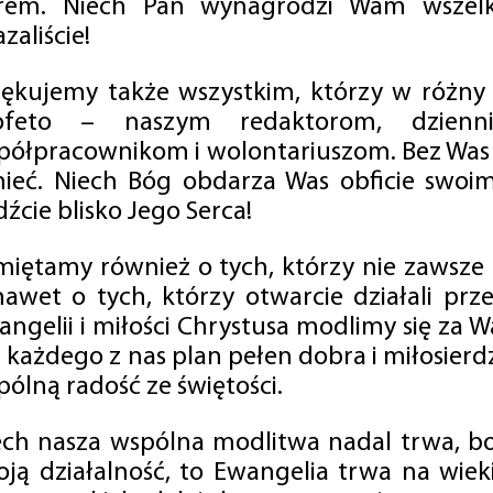
rem. Niech Pan wynagrodzi Wam wszelk
zaliście!
iękujemy także wszystkim, którzy w różny
ofeto – naszym redaktorom, dzienni
półpracownikom i wolontariuszom. Bez Was 
tnieć. Niech Bóg obdarza Was obficie swo
źcie blisko Jego Serca!
miętamy również o tych, którzy nie zawsze p
nawet o tych, którzy otwarcie działali p
angelii i miłości Chrystusa modlimy się za W
a każdego z nas plan pełen dobra i miłosierd
ólną radość ze świętości.
ech nasza wspólna modlitwa nadal trwa, b
oją działalność, to Ewangelia trwa na wiek