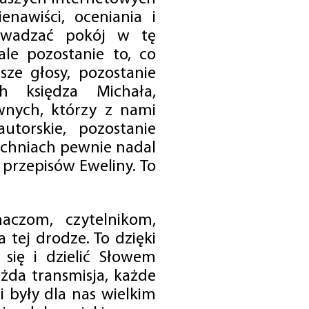
enawiści, oceniania i
rowadzać pokój w tę
 ale pozostanie to, co
sze głosy, pozostanie
h księdza Michała,
nych, którzy z nami
utorskie, pozostanie
chniach pewnie nadal
przepisów Eweliny. To
czom, czytelnikom,
 tej drodze. To dzięki
się i dzielić Słowem
da transmisja, każde
 były dla nas wielkim