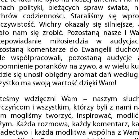
mach polityki, bieżących spraw świata, ni
chrów codzienności. Staraliśmy się wp
eczywistość. Wichry okazały się silniejsze,
ało nam się zrobić. Pozostaną nasze i Wa
zepowiadanie miłosierdzia w audycjac
zostaną komentarze do Ewangelii duchow
ale współpracowali, pozostaną audycje a
pomnienie poranków na żywo, a w wielu ku
dzie się unosił obłędny aromat dań według 
zystko ma swoją wartość dzięki Wam!
steśmy wdzięczni Wam – naszym słucha
rczyńcom i wszystkim, którzy byli z nami na
m mogliśmy tworzyć, inspirować, modlić 
żym. Każda rozmowa, każdy komentarz, każ
iadectwo i każda modlitwa wspólna z Wami