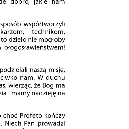
ie dobro, jakie nam
 sposób współtworzyli
karzom, technikom,
to dzieło nie mogłoby
im błogosławieństwem!
odzielali naszą misję,
rzeciwko nam. W duchu
as, wierząc, że Bóg ma
zia i mamy nadzieję na
o choć Profeto kończy
i. Niech Pan prowadzi