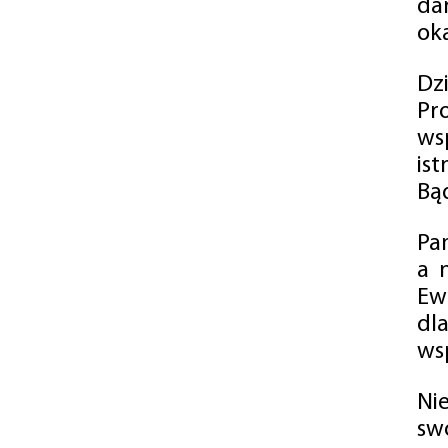
da
oka
Dz
Pr
ws
is
Bąd
Pa
a 
Ew
dl
wsp
Ni
sw