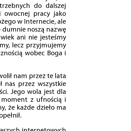
trzebnych do dalszej
 i owocnej pracy jako
ego w Internecie, ale
óre dumnie noszą nazwę
wiek ani nie jesteśmy
emy, lecz przyjmujemy
cznością wobec Boga i
olił nam przez te lata
ł nas przez wszystkie
i. Jego wola jest dla
 moment z ufnością i
my, że każde dzieło ma
opełnił.
 naszych internetowych