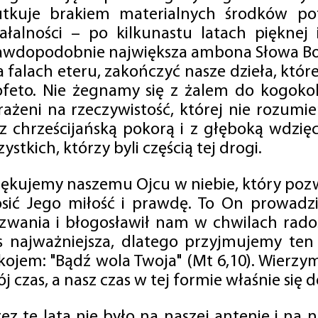
utkuje brakiem materialnych środków po
iałalności – po kilkunastu latach pięknej
awdopodobnie największa ambona Słowa Boż
na falach eteru, zakończyć nasze dzieła, kt
ofeto. Nie żegnamy się z żalem do kogokol
rażeni na rzeczywistość, której nie rozumi
 z chrześcijańską pokorą i z głęboką wdzię
ystkich, którzy byli częścią tej drogi.
iękujemy naszemu Ojcu w niebie, który pozw
osić Jego miłość i prawdę. To On prowadzi
zwania i błogosławił nam w chwilach radośc
s najważniejsza, dlatego przyjmujemy ten
kojem: "Bądź wola Twoja" (Mt 6,10). Wierzy
j czas, a nasz czas w tej formie właśnie się d
zez te lata nie było na naszej antenie i na